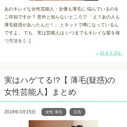
あのキレイな女性芸能人・女優も薄毛に 悩んでいるのを
ご存知ですか？ 意外と知らないところで 「え？あの人も
薄毛疑惑があったんだ！」 とネットで噂になっているん
ですよ。 でも、実は芸能人は いつまでもキレイな髪を保
つ方法を […]
続きを読む
実はハゲてる!?【 薄毛(疑惑)の
女性芸能人】まとめ
2018年3月15日
女性 薄毛
広告