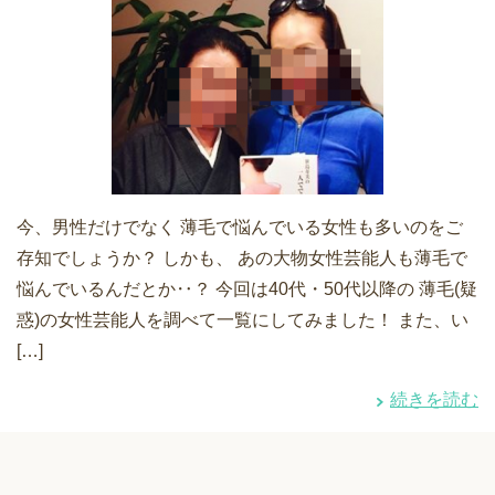
今、男性だけでなく 薄毛で悩んでいる女性も多いのをご
存知でしょうか？ しかも、 あの大物女性芸能人も薄毛で
悩んでいるんだとか‥？ 今回は40代・50代以降の 薄毛(疑
惑)の女性芸能人を調べて一覧にしてみました！ また、い
[…]
続きを読む