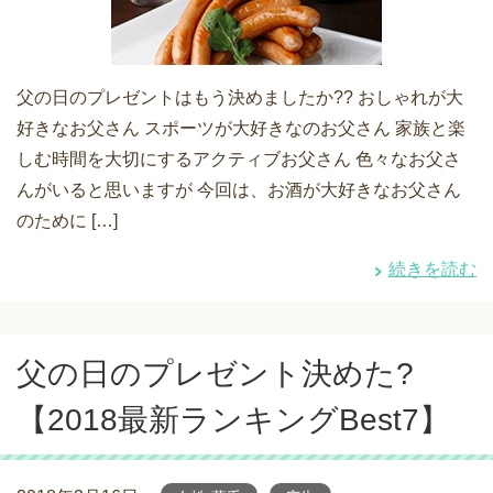
父の日のプレゼントはもう決めましたか?? おしゃれが大
好きなお父さん スポーツが大好きなのお父さん 家族と楽
しむ時間を大切にするアクティブお父さん 色々なお父さ
んがいると思いますが 今回は、お酒が大好きなお父さん
のために […]
続きを読む
父の日のプレゼント決めた?
【2018最新ランキングBest7】