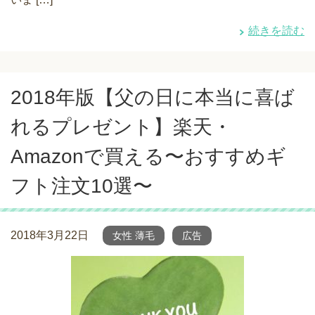
続きを読む
2018年版【父の日に本当に喜ば
れるプレゼント】楽天・
Amazonで買える〜おすすめギ
フト注文10選〜
2018年3月22日
女性 薄毛
広告