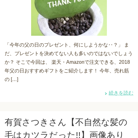
「今年の父の日のプレゼント、何にしようかな‥？」 ま
だ、プレゼントを決めてない人も多いのではないでしょう
か？ そこで今回は、 楽天・Amazonで注文できる、2018
年父の日おすすめギフトをご紹介します！ 今年、売れ筋
の […]
続きを読む
有賀さつきさん【不自然な髪の
毛はカツラだった!!】画像あり