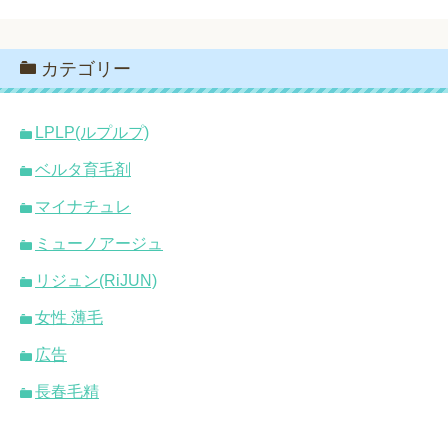
カテゴリー
LPLP(ルプルプ)
ベルタ育毛剤
マイナチュレ
ミューノアージュ
リジュン(RiJUN)
女性 薄毛
広告
長春毛精