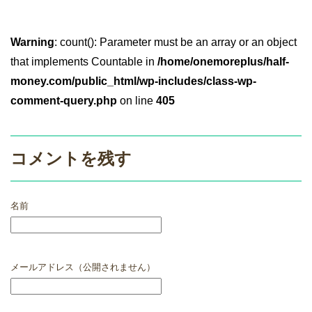
Warning
: count(): Parameter must be an array or an object
that implements Countable in
/home/onemoreplus/half-
money.com/public_html/wp-includes/class-wp-
comment-query.php
on line
405
コメントを残す
名前
メールアドレス（公開されません）